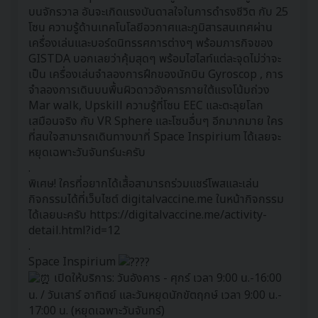
บนจักรวาล อันจะเกิดแรงบันดาลใจในการดำรงชีวิต กับ 25
โซน ความรู้ด้านเทคโนโลยีอวกาศและภูมิสารสนเทศผ่าน
เครื่องเล่นและบอร์ดนิทรรศการต่างๆ พร้อมภารกิจของ
GISTDA บอกเลยว่าคุ้มสุดๆ พร้อมไฮไลท์แต่ละจุดไม่ว่าจะ
เป็น เครื่องเล่นจำลองการฝึกของนักบิน Gyroscop , การ
จำลองการเดินบนพื้นผิวดาวอังคารภายใต้แรงโน้มถ่วง
Mar walk, Upskill ความรู้ที่โซน EEC และตะลุยโลก
เสมือนจริง กับ VR Sphere และโซนอื่นๆ อีกมากมาย ใคร
ที่สนใจสามารถเดินทางมาที่ Space Inspirium ได้เลยจะ
หยุดเฉพาะวันจันทร์นะครับ
.
พิเศษ! ใครที่อยากได้เสื้อสามารถร่วมแชร์โพสและเล่น
กิจกรรมได้ที่เว็บไซต์ digitalvaccine.me ในหน้ากิจกรรม
ได้เลยนะครับ
https://digitalvaccine.me/activity-
detail.html?id=12
.
Space Inspirium
เปิดให้บริการ: วันอังคาร - ศุกร์ เวลา 9:00 น.-16:00
น. / วันเสาร์ อาทิตย์ และวันหยุดนักขัตฤกษ์ เวลา 9:00 น.-
17:00 น. (หยุดเฉพาะวันจันทร์)