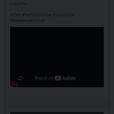
มาบอกกัน
.
#Tkn #techknownow #password
#passwordunlock