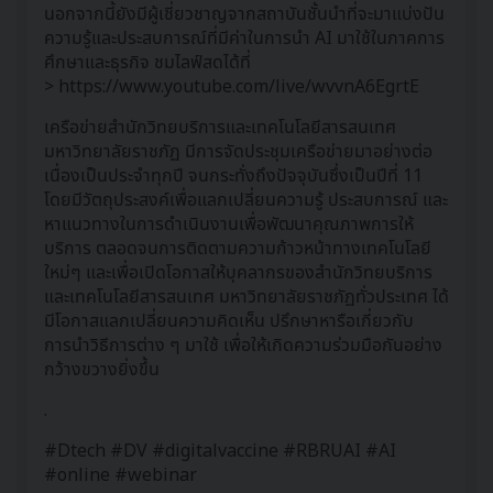
นอกจากนี้ยังมีผู้เชี่ยวชาญจากสถาบันชั้นนำที่จะมาแบ่งปัน
ความรู้และประสบการณ์ที่มีค่าในการนำ AI มาใช้ในภาคการ
ศึกษาและธุรกิจ ชมไลฟ์สดได้ที่
>
https://www.youtube.com/live/wvvnA6EgrtE
เครือข่ายสำนักวิทยบริการและเทคโนโลยีสารสนเทศ
มหาวิทยาลัยราชภัฏ มีการจัดประชุมเครือข่ายมาอย่างต่อ
เนื่องเป็นประจำทุกปี จนกระทั่งถึงปัจจุบันซึ่งเป็นปีที่ 11
โดยมีวัตถุประสงค์เพื่อแลกเปลี่ยนความรู้ ประสบการณ์ และ
หาแนวทางในการดำเนินงานเพื่อพัฒนาคุณภาพการให้
บริการ ตลอดจนการติดตามความก้าวหน้าทางเทคโนโลยี
ใหม่ๆ และเพื่อเปิดโอกาสให้บุคลากรของสำนักวิทยบริการ
และเทคโนโลยีสารสนเทศ มหาวิทยาลัยราชภัฏทั่วประเทศ ได้
มีโอกาสแลกเปลี่ยนความคิดเห็น ปรึกษาหารือเกี่ยวกับ
การนำวิธีการต่าง ๆ มาใช้ เพื่อให้เกิดความร่วมมือกันอย่าง
กว้างขวางยิ่งขึ้น
.
#Dtech
#DV
#digitalvaccine
#RBRUAI
#AI
#online
#webinar