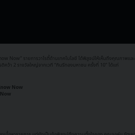
ow Now” รายการวาไรตี้ด้านเทคโนโลยี ได้พิสูจน์ให้เห็นถึงคุณภาพและคว
รติคว้า 2 รางวัลใหญ่จากเวที “กินรีทองมหาชน ครั้งที่ 10” ได้แก่
ch Know Now
ow Now
เนื้อหารายการ แต่ยังเป็นข้อพิสูจน์ถึงความตั้งใจของ คุณจอห์น รัตนเวโร