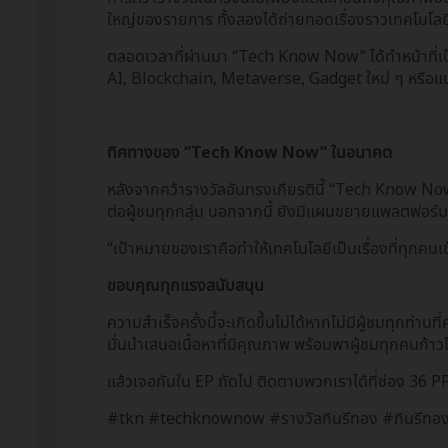
ใหญ่ของรายการ ทั้งสองได้ถ่ายทอดเรื่องราวเทคโนโลยีที
ตลอดเวลาที่ผ่านมา “Tech Know Now” ได้ทำหน้าที่เป็น
AI, Blockchain, Metaverse, Gadget ใหม่ ๆ หรือแ
ทิศทางของ “Tech Know Now” ในอนาคต
หลังจากคว้ารางวัลอันทรงเกียรตินี้ “Tech Know Now” 
ต่อผู้ชมทุกกลุ่ม นอกจากนี้ ยังมีแผนขยายแพลตฟอร์มให
“เป้าหมายของเราคือทำให้เทคโนโลยีเป็นเรื่องที่ทุกค
ขอบคุณทุกแรงสนับสนุน
ความสำเร็จครั้งนี้จะเกิดขึ้นไม่ได้หากไม่มีผู้ชมทุ
มั่นนำเสนอเนื้อหาที่มีคุณภาพ พร้อมพาผู้ชมทุกคนก้า
แล้วเจอกันใน EP ถัดไป ติดตามพวกเราได้ที่ช่อง 36 
#tkn #techknownow #รางวัลกินรีทอง #กินรีทอง