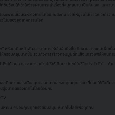
่ซับซ้อนให้เข้าใจง่ายผ่านการเล่าเรื่องที่สนุกสนาน เป็นกันเอง และสามา
สะพานเชื่อมระหว่างเทคโนโลยีกับสังคม ช่วยให้ผู้ชมได้เข้าใจและก้าวทัน
นวโน้มของอุตสาหกรรมไอที
พร้อมเดินหน้าพัฒนารายการให้เข้มข้นยิ่งขึ้น ทีมงานวางแผนเพิ่มเนื้อหา
้ครอบคลุมมากขึ้น รวมถึงการสร้างคอมมูนิตี้ที่แข็งแกร่งเพื่อให้คนที่ส
นเข้าถึงได้ สนุก และสามารถนำไปใช้ให้เกิดประโยชน์ในชีวิตประจำวัน” 
กท่านที่คอยติดตามและสนับสนุนตลอดมา ขอขอบคุณทุกแรงใจที่มอบให้กับทีม
วไปสู่อนาคตของเทคโนโลยีด้วยกัน
PPTV
มหาชน #ขอบคุณทุกแรงสนับสนุน #เทคโนโลยีเพื่อทุกคน