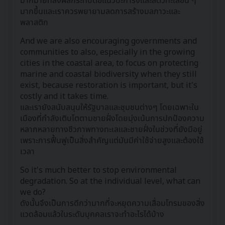
มากมายที่ส่งผลกระทบต่อแนวปะการังและสัตว์ทะเลอื่น ๆ
มากขึ้นและเราควรพยายามลดการสร้างมลภาวะและ
พลาสติก
And we are also encouraging governments and
communities to also, especially in the growing
cities in the coastal area, to focus on protecting
marine and coastal biodiversity when they still
exist, because restoration is important, but it's
costly and it takes time.
และเรายังสนับสนุนให้รัฐบาลและชุมชนต่างๆ โดยเฉพาะใน
เมืองที่กำลังเติบโตตามชายฝั่งโดยมุ่งเน้นการปกป้องความ
หลากหลายทางชีวภาพทางทะเลและชายฝั่งในช่วงที่ยังมีอยู่
เพราะการฟื้นฟูเป็นสิ่งสำคัญแต่มันมีค่าใช้จ่ายสูงและต้องใช้
เวลา
So it's much better to stop environmental
degradation. So at the individual level, what can
we do?
ดังนั้นจึงเป็นการดีกว่ามากที่จะหยุดความเสื่อมโทรมของสิ่ง
แวดล้อมแล้วในระดับบุคคลเราจะทำอะไรได้บ้าง