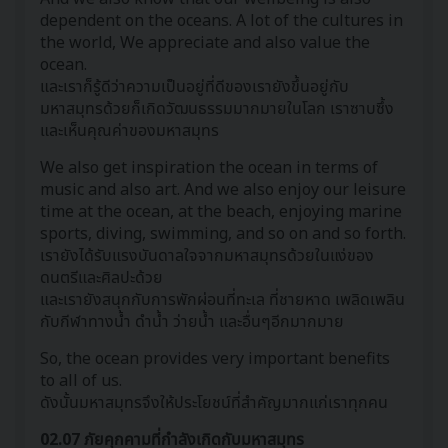
dependent on the oceans. A lot of the cultures in
the world, We appreciate and also value the
ocean.
และเราก็รู้ดีว่าความเป็นอยู่ที่ดีของเรายังขึ้นอยู่กับ
มหาสมุทรด้วยก็เกิดวัฒนธรรมมากมายในโลก เราซาบซึ้ง
และเห็นคุณค่าของมหาสมุทร
We also get inspiration the ocean in terms of
music and also art. And we also enjoy our leisure
time at the ocean, at the beach, enjoying marine
sports, diving, swimming, and so on and so forth.
เรายังได้รับแรงบันดาลใจจากมหาสมุทรด้วยในแง่ของ
ดนตรีและศิลปะด้วย
และเรายังสนุกกับการพักผ่อนที่ทะเล ที่ชายหาด เพลิดเพลิน
กับกีฬาทางน้ำ ดำน้ำ ว่ายน้ำ และอื่นๆอีกมากมาย
So, the ocean provides very important benefits
to all of us.
ดังนั้นมหาสมุทรจึงให้ประโยชน์ที่สำคัญมากแก่เราทุกคน
02.07 ภัยคุกคามที่กำลังเกิดกับมหาสมุทร